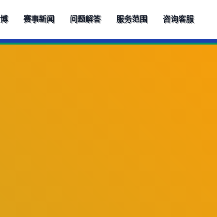
立博
赛事新闻
问题解答
服务范围
咨询客服