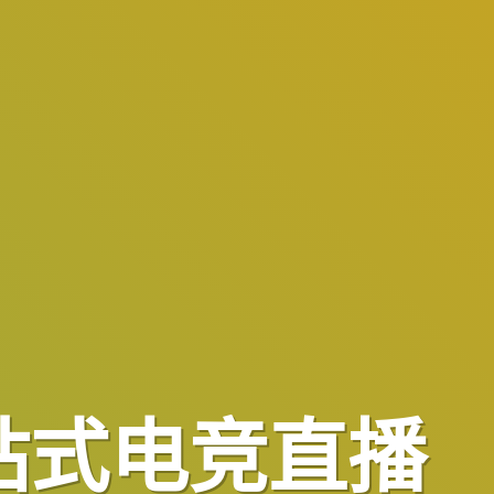
站式电竞直播