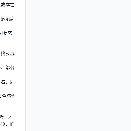
配或存在
示多项高
何要求
将修改器
行。部分
务器，即
安全与否
险，才
手段，而