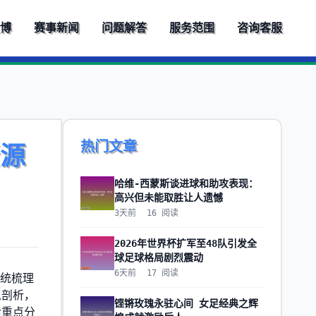
立博
赛事新闻
问题解答
服务范围
咨询客服
热门文章
资源
哈维-西蒙斯谈进球和助攻表现：
高兴但未能取胜让人遗憾
3天前
16
阅读
2026年世界杯扩军至48队引发全
球足球格局剧烈震动
6天前
17
阅读
系统梳理
入剖析，
铿锵玫瑰永驻心间 女足经典之辉
后重点分