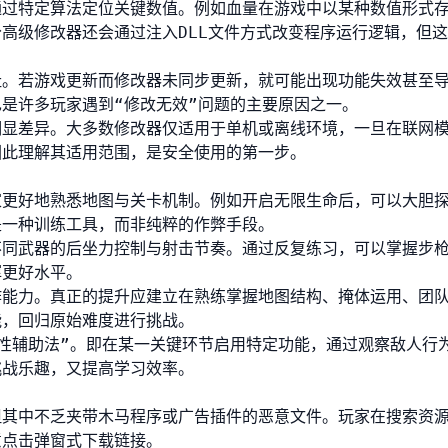
通过特定算法定位关键数值。例如血量在游戏中以某种数值形式
高级修改器还会通过注入DLL文件方式改变程序运行逻辑，但
址。若游戏更新而修改器未同步更新，就可能出现功能失效甚至
是许多玩家遇到“修改无效”问题的主要原因之一。
明显差异。大多数修改器仅适用于单机或离线环境，一旦在联网
因此理解其适用范围，是安全使用的第一步。
家更好地熟悉地图与关卡机制。例如开启无限生命后，可以大胆
是一种训练工具，而非纯粹的作弊手段。
不同武器的后坐力控制与射击节奏。通过反复练习，可以掌握步
挥更好水平。
作能力。真正的提升应建立在熟练掌握地图结构、掩体运用、团
能，回归原始难度进行挑战。
性辅助法”。即在某一关键环节启用特定功能，通过观察敌人行
挑战乐趣，又提高学习效率。
但其中不乏夹带木马程序或广告插件的恶意文件。玩家在搜索资
意点击弹窗式下载链接。