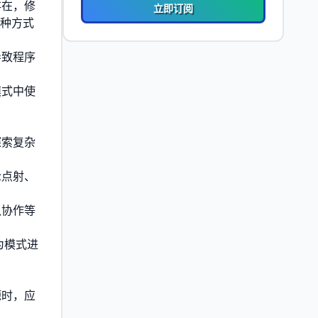
存在，修
立即订阅
这种方式
导致程序
模式中使
探索复杂
枪点射、
队协作等
为模式进
源时，应