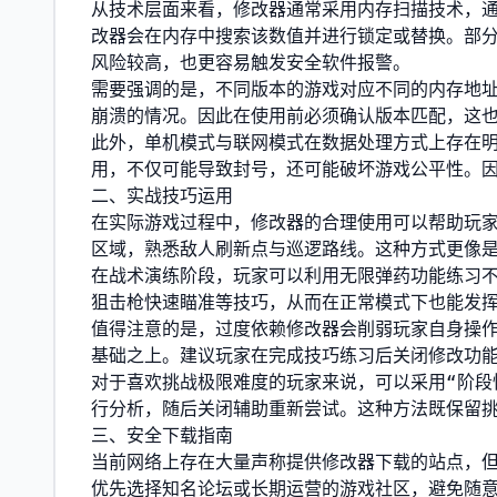
从技术层面来看，修改器通常采用内存扫描技术，
改器会在内存中搜索该数值并进行锁定或替换。部分
风险较高，也更容易触发安全软件报警。
需要强调的是，不同版本的游戏对应不同的内存地
崩溃的情况。因此在使用前必须确认版本匹配，这也
此外，单机模式与联网模式在数据处理方式上存在
用，不仅可能导致封号，还可能破坏游戏公平性。
二、实战技巧运用
在实际游戏过程中，修改器的合理使用可以帮助玩
区域，熟悉敌人刷新点与巡逻路线。这种方式更像
在战术演练阶段，玩家可以利用无限弹药功能练习
狙击枪快速瞄准等技巧，从而在正常模式下也能发
值得注意的是，过度依赖修改器会削弱玩家自身操
基础之上。建议玩家在完成技巧练习后关闭修改功
对于喜欢挑战极限难度的玩家来说，可以采用“阶段
行分析，随后关闭辅助重新尝试。这种方法既保留
三、安全下载指南
当前网络上存在大量声称提供修改器下载的站点，
优先选择知名论坛或长期运营的游戏社区，避免随