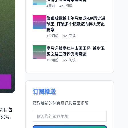
4周前
46
阅读
詹姆斯超越卡尔马龙成NBA历史进
球王 打破多个纪录迈向伟大历史
篇章
1个月前
62
阅读
皇马迎战皇社冲击国王杯 首步卫
冕之路三冠梦仍需奇迹
1个月前
65
阅读
订阅推送
获取最新的体育资讯和赛事提醒
项目包
换实现。