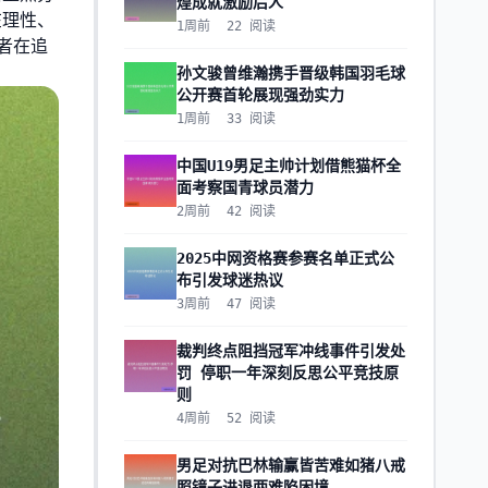
煌成就激励后人
在理性、
1周前
22
阅读
者在追
孙文骏曾维瀚携手晋级韩国羽毛球
公开赛首轮展现强劲实力
1周前
33
阅读
中国U19男足主帅计划借熊猫杯全
面考察国青球员潜力
2周前
42
阅读
2025中网资格赛参赛名单正式公
布引发球迷热议
3周前
47
阅读
裁判终点阻挡冠军冲线事件引发处
罚 停职一年深刻反思公平竞技原
则
4周前
52
阅读
男足对抗巴林输赢皆苦难如猪八戒
照镜子进退两难陷困境