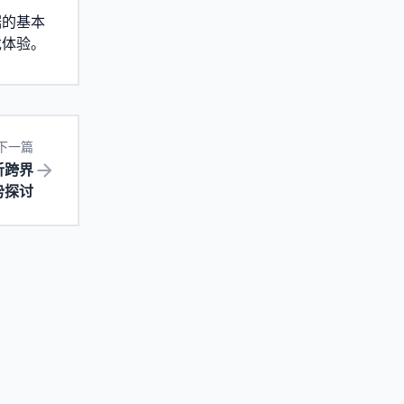
据的基本
戏体验。
下一篇
析跨界
势探讨