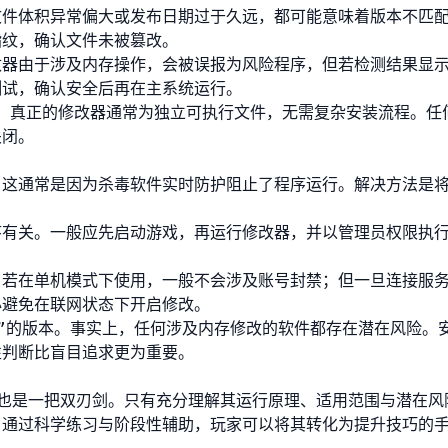
文件体积异常偏大或发布日期过于久远，都可能意味着版本不匹
指纹，确认文件未被篡改。
改器由于涉及内存操作，会被误报为风险程序，但若检测结果显
测试，确认安全后再在主系统运行。
”。真正的修改器通常为独立可执行文件，无需复杂安装流程。任
关闭。
？这通常是因为杀毒软件实时防护阻止了程序运行。解决方法是
序有关。一般应先启动游戏，再运行修改器，并以管理员权限执
。若在单机模式下使用，一般不会涉及账号封禁；但一旦连接服
必避免在联网状态下开启修改。
”的版本。事实上，任何涉及内存修改的软件都存在潜在风险。
性判断比盲目追求更为重要。
也是一把双刃剑。只有充分理解其运行原理、适用范围与潜在风
。通过科学练习与阶段性辅助，玩家可以将其转化为提升技巧的