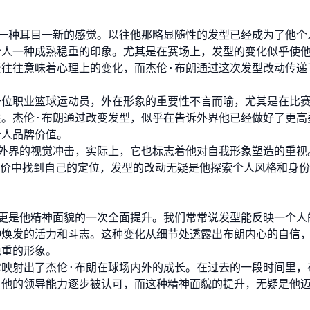
一种耳目一新的感觉。以往他那略显随性的发型已经成为了他个
给人一种成熟稳重的印象。尤其是在赛场上，发型的变化似乎使
往往意味着心理上的变化，而杰伦·布朗通过这次发型改动传递
一位职业篮球运动员，外在形象的重要性不言而喻，尤其是在比
。杰伦·布朗通过改变发型，似乎在告诉外界他已经做好了更高
个人品牌价值。
外界的视觉冲击，实际上，它也标志着他对自我形象塑造的重视
评价中找到自己的定位，发型的改动无疑是他探索个人风格和身
更是他精神面貌的一次全面提升。我们常常说发型能反映一个人
种焕发的活力和斗志。这种变化从细节处透露出布朗内心的自信
稳重的形象。
映射出了杰伦·布朗在球场内外的成长。在过去的一段时间里，
。他的领导能力逐步被认可，而这种精神面貌的提升，无疑是他