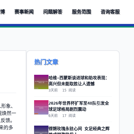
立博
赛事新闻
问题解答
服务范围
咨询客服
热门文章
哈维-西蒙斯谈进球和助攻表现：
高兴但未能取胜让人遗憾
3天前
15
阅读
2026年世界杯扩军至48队引发全
人形象、
球足球格局剧烈震动
观焕然一
6天前
17
阅读
及反馈。
来的多
铿锵玫瑰永驻心间 女足经典之辉