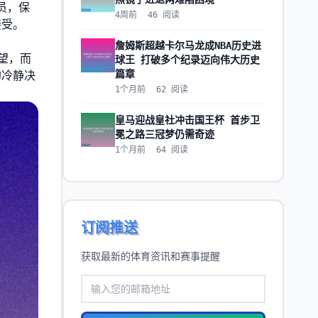
员，保
4周前
46
阅读
接受。
詹姆斯超越卡尔马龙成NBA历史进
望，而
球王 打破多个纪录迈向伟大历史
篇章
的冷静决
1个月前
62
阅读
皇马迎战皇社冲击国王杯 首步卫
冕之路三冠梦仍需奇迹
1个月前
64
阅读
订阅推送
获取最新的体育资讯和赛事提醒