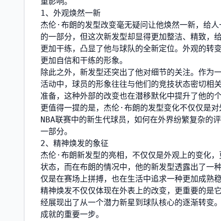
重影响。
1、外观焕然一新
杰伦·布朗的发型改变毫无疑问让他焕然一新，给人
的一部分，但这次新发型却显得更加整洁、精致，
更加干练，凸显了他与球队的全新定位。外观的转变
更加自信和干练的形象。
除此之外，新发型还突出了他对细节的关注。作为
活动中，球员的形象往往与他们的竞技状态密切相关
准备，这种外部的改变也在潜移默化中提升了他的
更值得一提的是，杰伦·布朗的发型变化不仅仅是对
NBA联赛中的新生代球员，如何在外界纷繁复杂的
一部分。
2、精神焕发的象征
杰伦·布朗新发型的亮相，不仅仅是外观上的变化，
状态，而在布朗的情况中，他的新发型透露出了一
仅是在赛场上拼搏，也在生活中追求一种更加成熟
精神焕发不仅仅体现在外表上的改变，更重要的是它
经展现出了从一个潜力新星到球队核心的逐渐转变
成就的重要一步。