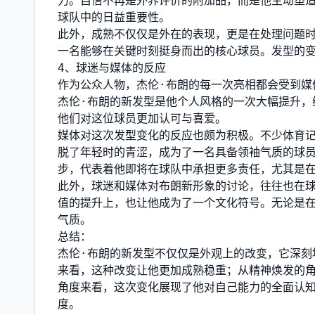
力。自信不再是外界评价的附加品，而是他主动塑
球队中的日益重要性。
此外，成熟不仅仅是外在的表现，更是在处理问题
一名能够在关键时刻挺身而出的核心球员。发型的
4、球迷与媒体的反应
作为公众人物，杰伦·布朗的每一次亮相都会受到媒
杰伦·布朗的新发型是他个人风格的一次大幅提升，
他们对这位球员更加认可与喜爱。
媒体对这次发型变化的反应也颇为积极。不少体育
脱了年轻时的青涩，成为了一名具备领袖气质的球员
步，代表着他即将在球队中承担更多责任，尤其是
此外，球迷和媒体对布朗新形象的讨论，往往也在
值的提升上，也让他成为了一个文化符号。无论是
气质。
总结：
杰伦·布朗的新发型不仅仅是外观上的改变，它深刻
来看，这种改变让他更加成熟稳重；从精神焕发的
角度来看，这次变化展现了他对自己能力的全面认
度。