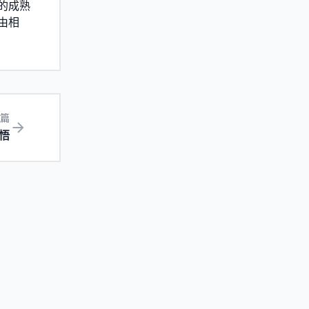
的成熟
由相
篇
悟