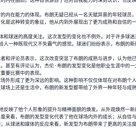
造的内在品质。这种自信源自于他对自我能力的深刻认识，也反
时的内在能力的体现。布朗无疑已经从一名天赋异禀的年轻球员
变化是这种转变的象征，他从内到外展现出了更为成熟和自信的
体和球迷的高度关注。这次发型的变化也不例外。对于许多球迷
给人一种既现代又不失霸气的感觉。球迷们纷纷表示，布朗的新
记者和评论员表示，这次改变突显了布朗的成熟与进步，认为他
。甚至有评论认为，杰伦·布朗的发型变化是他职业生涯中的一
在重要比赛中的表现。
球场外形成了更为深远的影响。这种影响不仅仅体现在对布朗个
在球场上还是生活中，布朗的新发型都带给了外界一种年轻与成
地反映了他个人形象的提升与精神面貌的焕发。从外观焕然一新
角度来看，布朗的发型变化代表了他在球场内外的成长；从自信
知；从球迷和媒体的反应来看，新发型为布朗带来了更高的关注