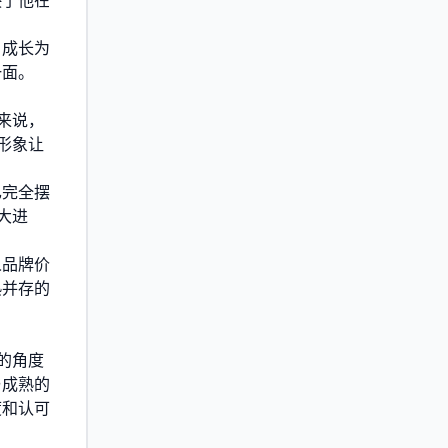
映了他在
，成长为
一面。
来说，
形象让
已完全摆
大进
人品牌价
熟并存的
的角度
与成熟的
度和认可