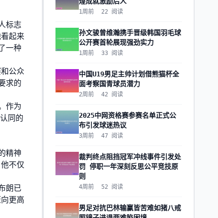
煌成就激励后人
1周前
22
阅读
人标志
孙文骏曾维瀚携手晋级韩国羽毛球
他看起来
公开赛首轮展现强劲实力
了一种
1周前
33
阅读
赛和公众
中国U19男足主帅计划借熊猫杯全
要求的
面考察国青球员潜力
2周前
42
阅读
。作为
2025中网资格赛参赛名单正式公
份认同的
布引发球迷热议
3周前
47
阅读
的精神
裁判终点阻挡冠军冲线事件引发处
，他不仅
罚 停职一年深刻反思公平竞技原
则
布朗已
4周前
52
阅读
迈向更高
男足对抗巴林输赢皆苦难如猪八戒
照镜子进退两难陷困境