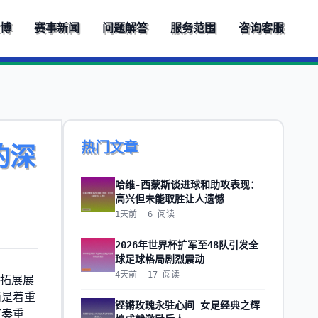
立博
赛事新闻
问题解答
服务范围
咨询客服
热门文章
的深
哈维-西蒙斯谈进球和助攻表现：
高兴但未能取胜让人遗憾
1天前
6
阅读
2026年世界杯扩军至48队引发全
球足球格局剧烈震动
4天前
17
阅读
能拓展展
而是着重
铿锵玫瑰永驻心间 女足经典之辉
节奏重