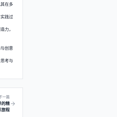
尤其在多
在实践过
创造力，
知与创意
性思考与
下一篇
界的精
彩旅程