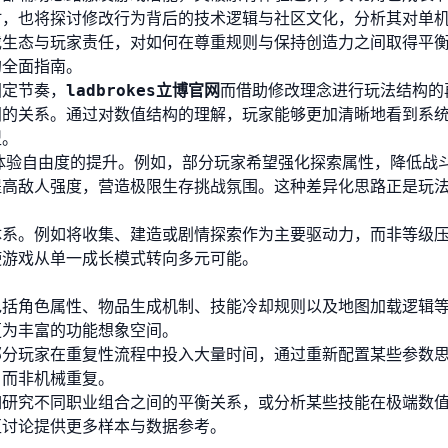
时，也将探讨修改行为背后的技术逻辑与社区文化，分析其对单
戏生态与玩家责任，对如何在尊重规则与保持创造力之间取得平
的全面指南。
固定节奏，
ladbrokes立博官网
而借助修改理念进行玩法结构的
间的关系。通过对数值结构的理解，玩家能够更加清晰地看到系
型。
体验自由度的提升。例如，部分玩家希望强化探索属性，降低战
提高敌人强度，营造极限生存挑战氛围。这种差异化思路正是玩
体系。例如将收集、建造或剧情探索作为主要驱动力，而非等级
使游戏从单一成长模式转向多元可能。
包括角色属性、物品生成机制、技能冷却规则以及地图加载逻辑
更为丰富的功能想象空间。
部分玩家在重复性流程中投入大量时间，通过重新配置某些参数
，而非机械重复。
如研究不同职业组合之间的平衡关系，或分析某些技能在极端数
区讨论提供更多样本与数据参考。