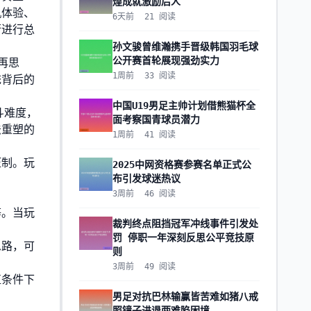
煌成就激励后人
机体验、
6天前
21
阅读
衡进行总
孙文骏曾维瀚携手晋级韩国羽毛球
公开赛首轮展现强劲实力
再思
1周前
33
阅读
统背后的
中国U19男足主帅计划借熊猫杯全
斗难度，
面考察国青球员潜力
法重塑的
1周前
41
阅读
压制。玩
2025中网资格赛参赛名单正式公
布引发球迷热议
3周前
46
阅读
等。当玩
裁判终点阻挡冠军冲线事件引发处
罚 停职一年深刻反思公平竞技原
思路，可
则
3周前
49
阅读
值条件下
男足对抗巴林输赢皆苦难如猪八戒
照镜子进退两难陷困境