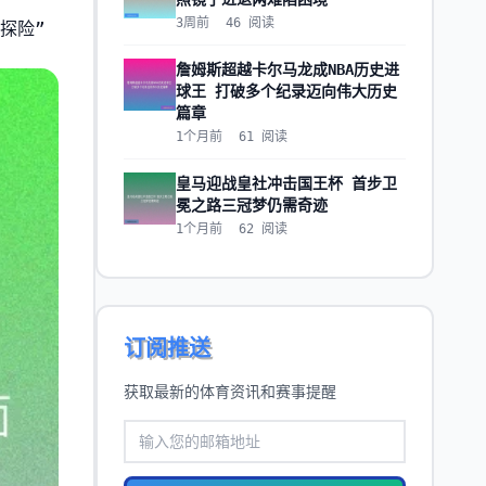
3周前
46
阅读
探险”
詹姆斯超越卡尔马龙成NBA历史进
球王 打破多个纪录迈向伟大历史
篇章
1个月前
61
阅读
皇马迎战皇社冲击国王杯 首步卫
冕之路三冠梦仍需奇迹
1个月前
62
阅读
订阅推送
获取最新的体育资讯和赛事提醒