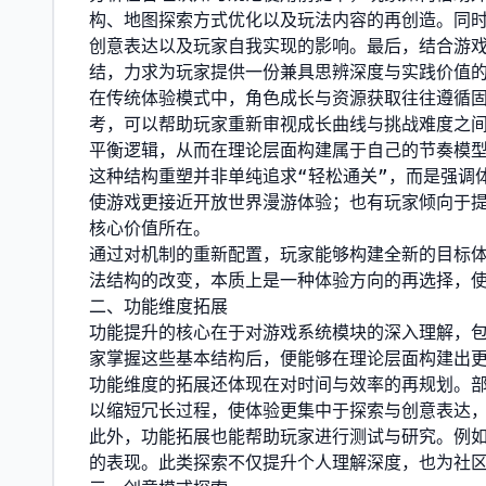
构、地图探索方式优化以及玩法内容的再创造。同
创意表达以及玩家自我实现的影响。最后，结合游
结，力求为玩家提供一份兼具思辨深度与实践价值
在传统体验模式中，角色成长与资源获取往往遵循
考，可以帮助玩家重新审视成长曲线与挑战难度之
平衡逻辑，从而在理论层面构建属于自己的节奏模
这种结构重塑并非单纯追求“轻松通关”，而是强调
使游戏更接近开放世界漫游体验；也有玩家倾向于
核心价值所在。
通过对机制的重新配置，玩家能够构建全新的目标
法结构的改变，本质上是一种体验方向的再选择，
二、功能维度拓展
功能提升的核心在于对游戏系统模块的深入理解，
家掌握这些基本结构后，便能够在理论层面构建出
功能维度的拓展还体现在对时间与效率的再规划。
以缩短冗长过程，使体验更集中于探索与创意表达
此外，功能拓展也能帮助玩家进行测试与研究。例
的表现。此类探索不仅提升个人理解深度，也为社